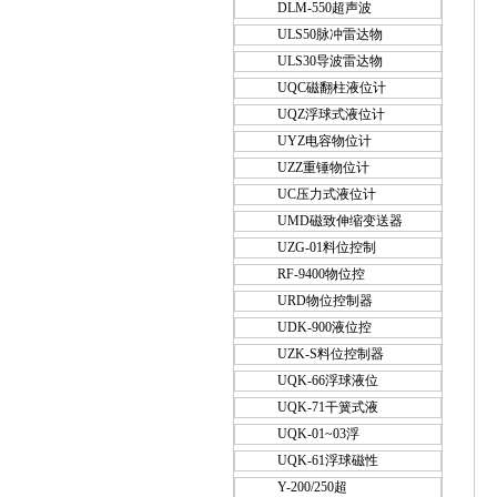
DLM-550超声波
ULS50脉冲雷达物
ULS30导波雷达物
UQC磁翻柱液位计
UQZ浮球式液位计
UYZ电容物位计
UZZ重锤物位计
UC压力式液位计
UMD磁致伸缩变送器
UZG-01料位控制
RF-9400物位控
URD物位控制器
UDK-900液位控
UZK-S料位控制器
UQK-66浮球液位
UQK-71干簧式液
UQK-01~03浮
UQK-61浮球磁性
Y-200/250超