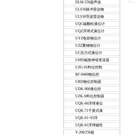
DLM-550超声波
ULS50脉冲雷达物
ULS30导波雷达物
UQC磁翻柱液位计
UQZ浮球式液位计
UYZ电容物位计
UZZ重锤物位计
UC压力式液位计
UMD磁致伸缩变送器
UZG-01料位控制
RF-9400物位控
URD物位控制器
UDK-900液位控
UZK-S料位控制器
UQK-66浮球液位
UQK-71干簧式液
UQK-01~03浮
UQK-61浮球磁性
Y-200/250超